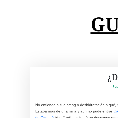
S
k
GU
i
p
t
o
c
o
n
t
e
n
¿D
t
Pos
No entiendo si fue smog o deshidratación o qué, 
Estaba más de una milla y aún no pude entrar
Ca
de Canadá
hice 2 millas y tomé un descanso par