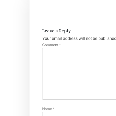
s
t
n
Leave a Reply
a
Your email address will not be published
v
Comment
*
i
g
a
t
i
o
Name
*
n