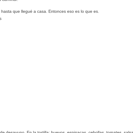
hasta que llegué a casa. Entonces eso es lo que es.
s
 desayuno. En la tortilla: huevos, espinacas, cebollas, tomates, sals