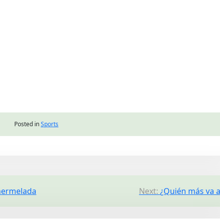
Posted in
Sports
 mermelada
Next:
¿Quién más va a 