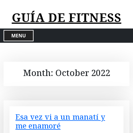
S
k
GUÍA DE FITNESS
i
p
t
MENU
o
c
o
n
t
Month:
October 2022
e
n
t
Esa vez vi a un manatí y
me enamoré