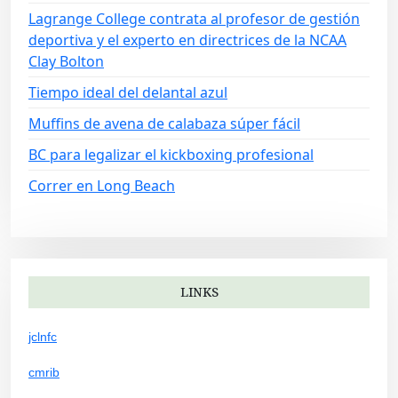
Lagrange College contrata al profesor de gestión
deportiva y el experto en directrices de la NCAA
Clay Bolton
Tiempo ideal del delantal azul
Muffins de avena de calabaza súper fácil
BC para legalizar el kickboxing profesional
Correr en Long Beach
LINKS
jclnfc
cmrib