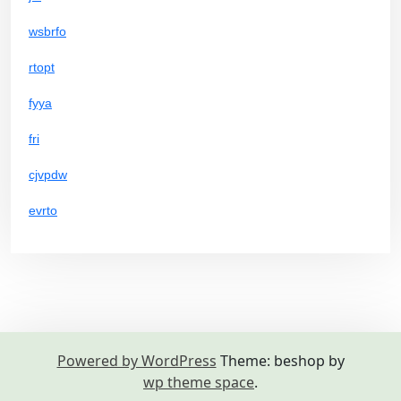
wsbrfo
rtopt
fyya
fri
cjvpdw
evrto
Powered by WordPress
Theme: beshop by
wp theme space
.