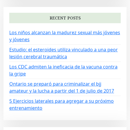
v
i
RECENT POSTS
g
Los niños alcanzan la madurez sexual más jóvenes
a
y jóvenes
t
Estudio: el esteroides utiliza vinculado a una peor
i
lesión cerebral traumática
o
Los CDC admiten la ineficacia de la vacuna contra
n
la gripe
Ontario se preparó para criminalizar el bjj
amateur y la lucha a partir del 1 de julio de 2017
5 Ejercicios laterales para agregar a su próximo
entrenamiento