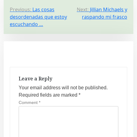
P
Previous:
Las cosas
Next:
Jillian Michaels y
desordenadas que estoy
raspando mi frasco
o
escuchando …
s
t
n
a
v
i
Leave a Reply
g
Your email address will not be published.
a
Required fields are marked
*
t
Comment
*
i
o
n