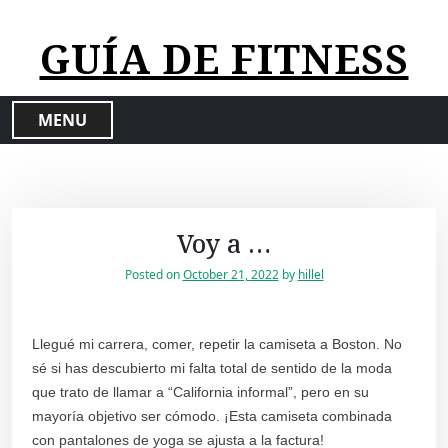
S
k
GUÍA DE FITNESS
i
p
t
MENU
o
c
o
n
t
Voy a …
e
n
Posted on
October 21, 2022
by
hillel
t
Llegué mi carrera, comer, repetir la camiseta a Boston. No
sé si has descubierto mi falta total de sentido de la moda
que trato de llamar a “California informal”, pero en su
mayoría objetivo ser cómodo. ¡Esta camiseta combinada
con pantalones de yoga se ajusta a la factura!