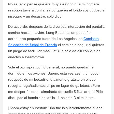
No sé, solo pensé que era muy aleatorio que mi primera
reacción tuviera confianza porque en el fondo soy dudoso e
inseguro y un desastre. solo digo.
De acuerdo, después de la divertida interacción del pantalla,
caminé hacia mi avión. Long Beach es un pequeño
aeropuerto pequeño fuera de Los Ángeles, es
Camiseta
Selección de fútbol de Francia
el camino a seguir si quieres
un juego de fácil. Además, JetBlue sale de allí con vuelos
directos a Beantotown.
Volé el ojo rojo y, por lo general, no puedo quedarme
dormido en los aviones. Bueno, esta vez asentí un poco
(después de mi bocadillo totalmente gratuito en el que
recogí a regañadientes chips en lugar de galletas). ¡Pero
me desperté con mi almohada de cuello 5 filas arriba! Pido
disculpas al hombre en la fila 11 asiento D si te lo tiré.
¡Ahora estoy en Boston! Tina fue lo suficientemente buena
como para recogerme del aeropuerto. Lo primero es lo