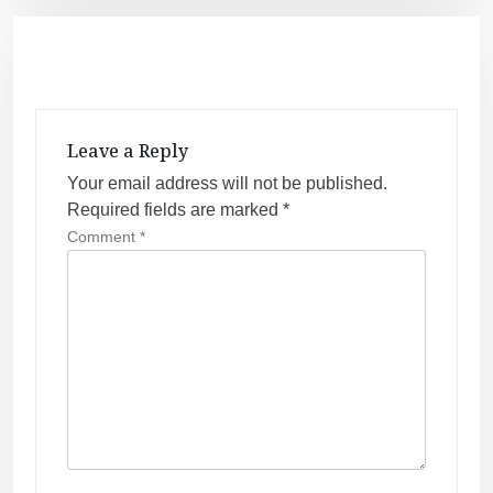
n
a
v
i
g
Leave a Reply
a
Your email address will not be published.
t
Required fields are marked
*
i
Comment
*
o
n