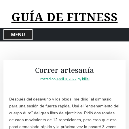
S
k
GUÍA DE FITNESS
i
p
t
MENU
o
c
o
n
t
Correr artesanía
e
n
Posted on
April 8, 2022
by
hillel
t
Después del desayuno y los blogs, me dirigí al gimnasio
para una sesión de fuerza rápida. Usé el “entrenamiento del
cuerpo duro” del gran libro de ejercicios. Pidió dos rondas
de cada movimiento de 12 repeticiones, pero creo que eso
pasó demasiado rápido y la próxima vez lo pasaré 3 veces.