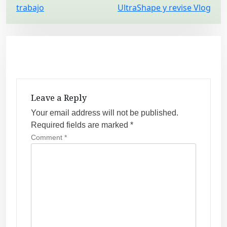
trabajo
UltraShape y revise Vlog
o
s
t
n
a
v
Leave a Reply
i
Your email address will not be published.
g
Required fields are marked
*
a
Comment
*
t
i
o
n