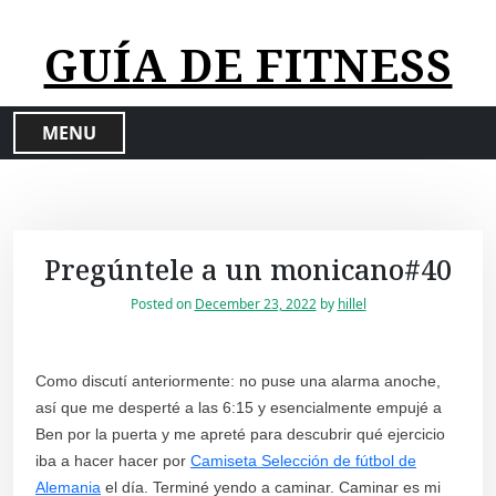
S
k
GUÍA DE FITNESS
i
p
t
MENU
o
c
o
n
t
Pregúntele a un monicano#40
e
n
Posted on
December 23, 2022
by
hillel
t
Como discutí anteriormente: no puse una alarma anoche,
así que me desperté a las 6:15 y esencialmente empujé a
Ben por la puerta y me apreté para descubrir qué ejercicio
iba a hacer hacer por
Camiseta Selección de fútbol de
Alemania
el día. Terminé yendo a caminar. Caminar es mi